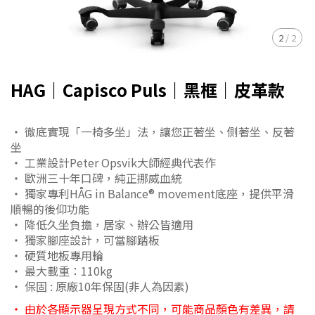
2
/
2
HAG｜Capisco Puls｜黑框｜皮革款
・ 徹底實現「一椅多坐」法，讓您正著坐、側著坐、反著
坐
・ 工業設計Peter Opsvik大師經典代表作
・ 歐洲三十年口碑，純正挪威血統
・ 獨家專利HÅG in Balance® movement底座，提供平滑
順暢的後仰功能
・ 降低久坐負擔，居家、辦公皆適用
・ 獨家腳座設計，可當腳踏板
・ 硬質地板專用輪
・ 最大載重：110kg
・ 保固 : 原廠10年保固(非人為因素)
・ 由於各顯示器呈現方式不同，可能商品顏色有差異，請