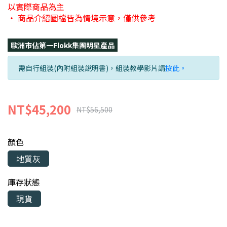
以實際商品為主
・ 商品介紹圖檔皆為情境示意，僅供參考
歐洲市佔第一Flokk集團明星產品
需自行組裝(內附組裝說明書)，組裝教學影片請
按此。
NT$45,200
NT$56,500
顏色
地質灰
庫存狀態
現貨