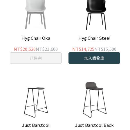
Hyg Chair Oka
Hyg Chair Steel
NT$20,520
NT$21,600
NT$14,725
NT$15,500
已售完
加入購物車
Just Barstool
Just Barstool Back