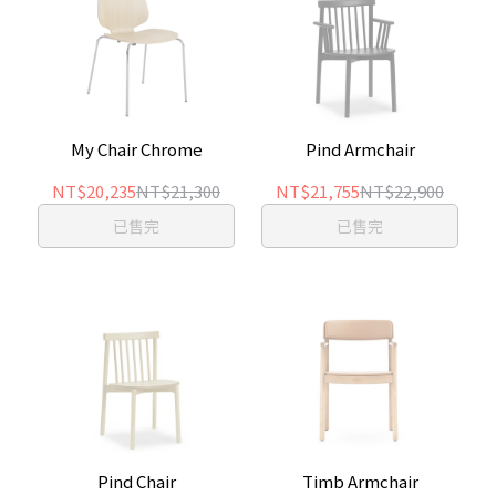
My Chair Chrome
Pind Armchair
NT$20,235
NT$21,300
NT$21,755
NT$22,900
已售完
已售完
Pind Chair
Timb Armchair