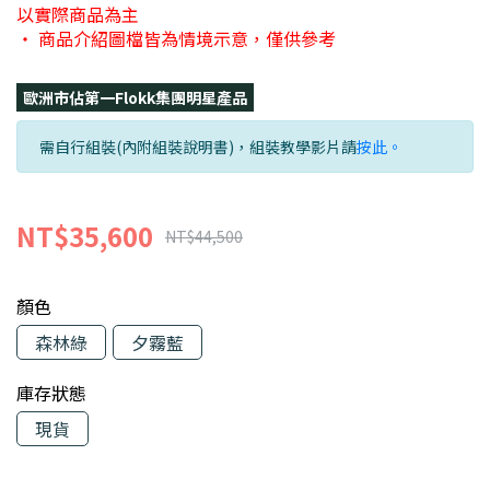
以實際商品為主
・ 商品介紹圖檔皆為情境示意，僅供參考
歐洲市佔第一Flokk集團明星產品
需自行組裝(內附組裝說明書)，組裝教學影片請
按此。
NT$35,600
NT$44,500
顏色
森林綠
夕霧藍
庫存狀態
現貨