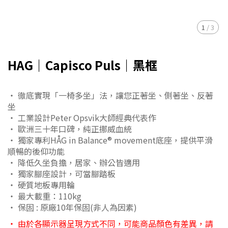
1
/
3
HAG｜Capisco Puls｜黑框
・ 徹底實現「一椅多坐」法，讓您正著坐、側著坐、反著
坐
・ 工業設計Peter Opsvik大師經典代表作
・ 歐洲三十年口碑，純正挪威血統
・ 獨家專利HÅG in Balance® movement底座，提供平滑
順暢的後仰功能
・ 降低久坐負擔，居家、辦公皆適用
・ 獨家腳座設計，可當腳踏板
・ 硬質地板專用輪
・ 最大載重：110kg
・ 保固 : 原廠10年保固(非人為因素)
・ 由於各顯示器呈現方式不同，可能商品顏色有差異，請