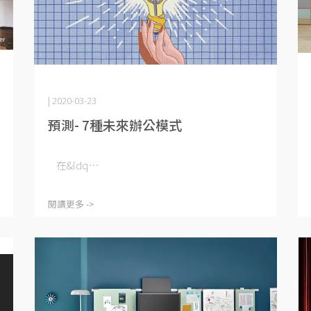
| 2020-03-23
預測- 7種未來辦公模式
在&ldq⋯
閱讀更多 ->