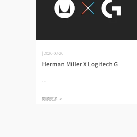
| 2020-03-20
Herman Miller X Logitech G
⋯
閱讀更多 ->