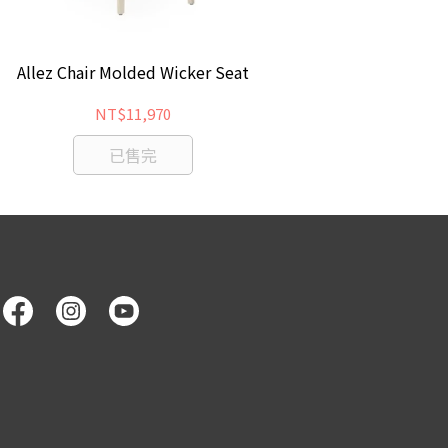
Allez Chair Molded Wicker Seat
Ho
NT$11,970
已售完