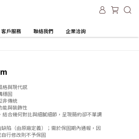
客戶服務
聯絡我們
企業洽詢
cm
風格與現代感
構穩固
型非傳統
功能與裝飾性
，結合幾何對比與細膩細節，呈現簡約卻不單調
製造缺陷（由原廠定義）；需於保固期內通報，因
或自行修改則不予保固