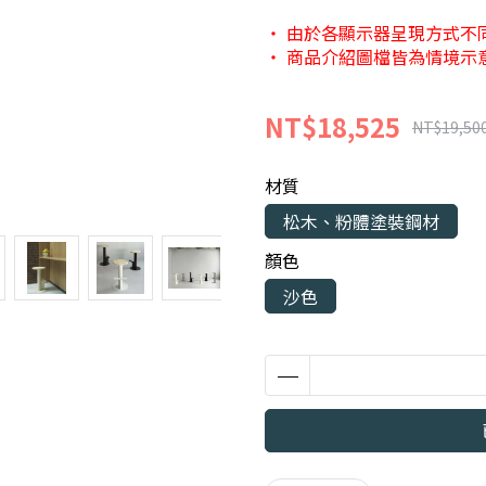
・ 由於各顯示器呈現方式不
・ 商品介紹圖檔皆為情境示
NT$18,525
NT$19,50
材質
松木、粉體塗裝鋼材
顏色
沙色