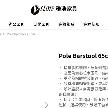
辦公家具
活動家具
家飾飾品
家居新知
選
Pole Barstool 65cm
Pole Barstool 65
・ 捨棄多餘裝飾，展現俐落
・ 座面為實心松木圓形，結
・ 基座為粉體塗裝鋼管，造
・ 設有橫向鋼管腳踏，兼具
・ 設計靈感來自野獸派建築
的個性設計
・ 保固：2 年保固，僅限
運輸、錯誤使用、維護不當