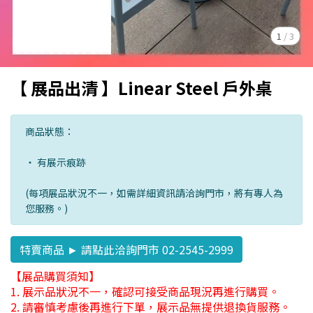
1
/
3
【 展品出清 】Linear Steel 戶外桌
商品狀態：
・ 有展示痕跡
(每項展品狀況不一，如需詳細資訊請洽詢門市，將有專人為
您服務。)
特賣商品 ► 請點此洽詢門市 02-2545-2999
【展品購買須知】
1. 展示品狀況不一，確認可接受商品現況再進行購買。
2. 請審慎考慮後再進行下單，展示品無提供退換貨服務。