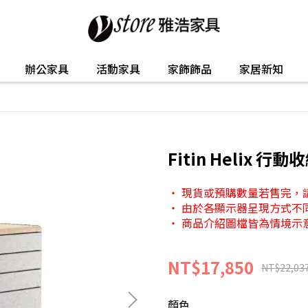
辦公家具
活動家具
家飾飾品
家居新知
Fitin Helix 行
・ 現貨或預購數量若售完，
・ 由於各顯示器呈現方式不
・ 商品介紹圖檔皆為情境示
NT$17,850
NT$22,03
顏色