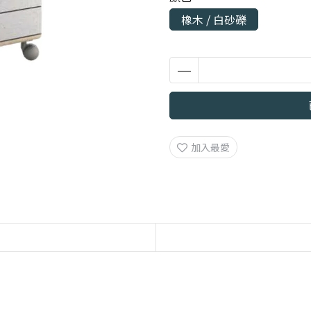
橡木 / 白砂礫
加入最愛