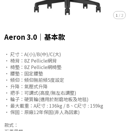
1
/
2
Aeron 3.0｜基本款
・ 尺寸：A(小)/B(中)/C(大)
・ 椅背：8Z Pellicle網背
・ 椅墊：8Z Pellicle網椅墊
・ 腰墊：固定腰墊
・ 傾仰：傾仰無前傾5度設定
・ 升降：氣壓式升降
・ 把手：可調式(高度/無左右調整)
・ 輪子：硬質輪(適用於耐磨地板及地毯)
・ 最大載重：A尺寸 : 136kg / B、C尺寸 : 159kg
・ 保固：原廠12年保固(非人為因素)
款式：