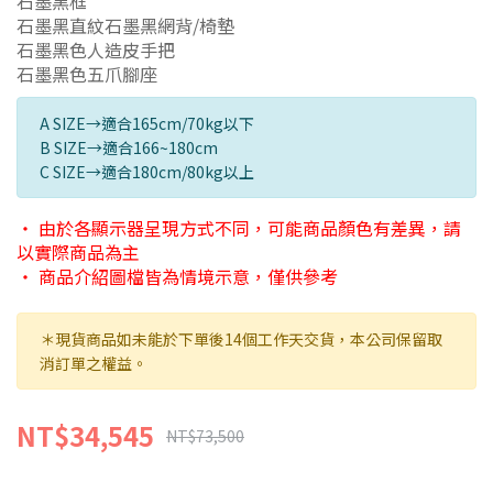
石墨黑框
石墨黑直紋石墨黑網背/椅墊
石墨黑色人造皮手把
石墨黑色五爪腳座
A SIZE→適合165cm/70kg以下
B SIZE→適合166~180cm
C SIZE→適合180cm/80kg以上
・ 由於各顯示器呈現方式不同，可能商品顏色有差異，請
以實際商品為主
・ 商品介紹圖檔皆為情境示意，僅供參考
＊現貨商品如未能於下單後14個工作天交貨，本公司保留取
消訂單之權益。
NT$34,545
NT$73,500