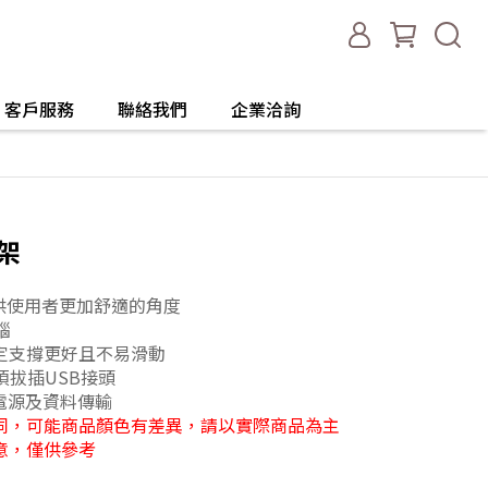
客戶服務
聯絡我們
企業洽詢
熱架
提供使用者更加舒適的角度
腦
定支撐更好且不易滑動
不須拔插USB接頭
供電源及資料傳輸
同，可能商品顏色有差異，請以實際商品為主
意，僅供參考