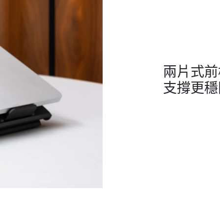
兩片式前
支撐更穩