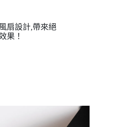
風扇設計,帶來絕
效果！