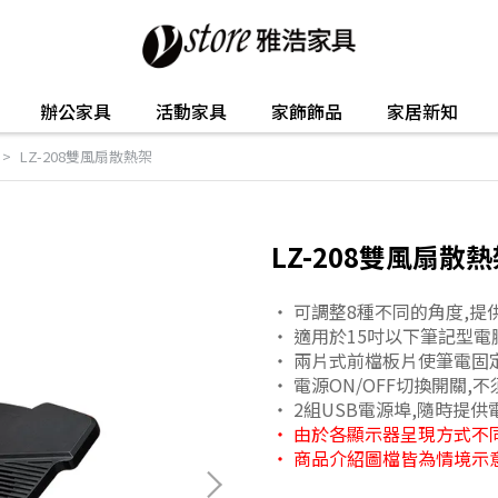
辦公家具
活動家具
家飾飾品
家居新知
LZ-208雙風扇散熱架
LZ-208雙風扇散
・ 可調整8種不同的角度,
・ 適用於15吋以下筆記型電
・ 兩片式前檔板片使筆電固
・ 電源ON/OFF切換開關,
・ 2組USB電源埠,隨時提
・ 由於各顯示器呈現方式不
・ 商品介紹圖檔皆為情境示