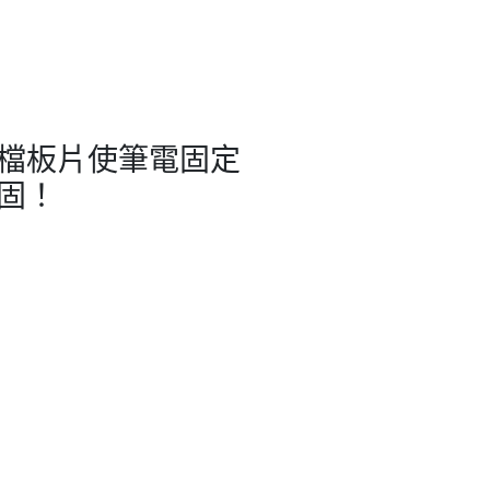
檔板片使筆電固定
固！