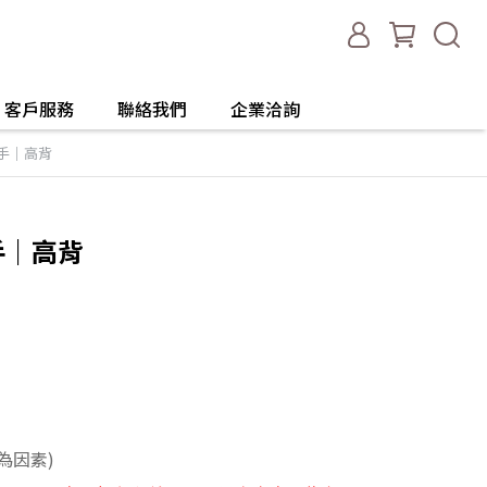
客戶服務
聯絡我們
企業洽詢
扶手｜高背
手｜高背
人為因素)