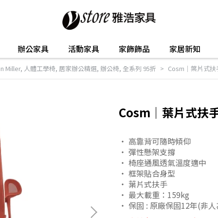
辦公家具
活動家具
家飾飾品
家居新知
 Miller
,
人體工學椅
,
居家辦公精選
,
辦公椅
,
全系列 95折
Cosm｜葉片式
Cosm｜葉片式扶
・ 高靠背可隨時傾仰
・ 彈性懸架支撐
・ 椅座通風透氣溫度適中
・ 框架貼合身型
・ 葉片式扶手
・ 最大載重：159kg
・ 保固 : 原廠保固12年(非