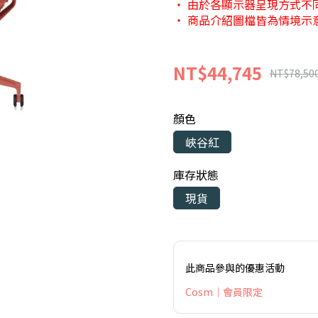
・ 由於各顯示器呈現方式不
・ 商品介紹圖檔皆為情境示
NT$44,745
NT$78,50
顏色
峽谷紅
庫存狀態
現貨
此商品參與的優惠活動
Cosm｜會員限定