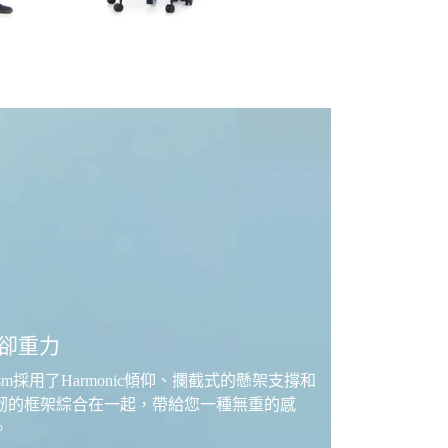
卻重力
osm採用了Harmonic傾仰、攔截式的懸架支撐和
韌的框架綜合在一起，帶給您一種無重的感
。