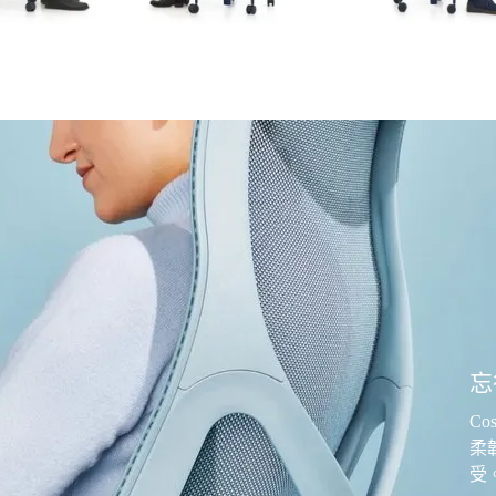
忘
C
柔
受